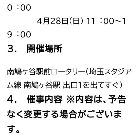
FOR BUSINESS
法人
０︓００
４月２８日（日） １１︓００～１
９︓００
RECRUIT
3. 開催場所
採用サイト
南鳩ヶ谷駅前ロータリー（埼玉スタジア
ム線 南鳩ヶ谷駅 出口１を出てすぐ）
4. 催事内容 ※内容は、予告
なく変更する場合がございま
す。