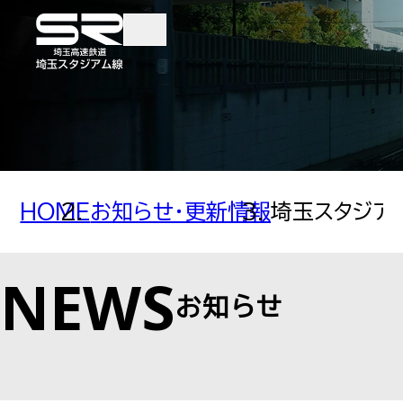
TOP
TRAINS AND TICKE
HOME
お知らせ・更新情報
埼玉スタジア
電車・きっぷ
NEWS
お知らせ
時刻表検索
各駅案内