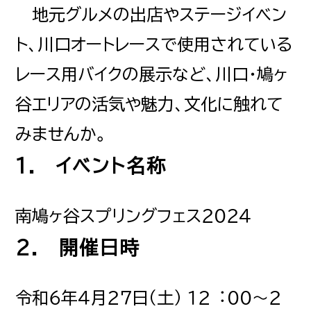
あかばねいわぶち
地元グルメの出店やステージイベン
ト、川口オートレースで使用されている
乗車券・PASMO
レース用バイクの展示など、川口・鳩ヶ
よくあるご質問
谷エリアの活気や魅力、文化に触れて
お忘れ物について
みませんか。
電車運行情報
1. イベント名称
遅延証明書
NEWS
お知らせ
南鳩ヶ谷スプリングフェス２０２４
2. 開催日時
CORPORATE INFO
令和６年４月２７日（土） １２︓００～２