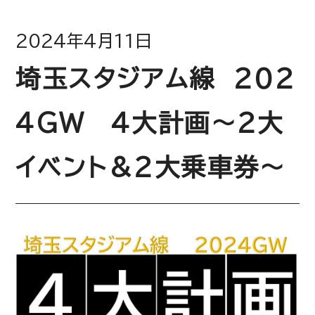
浦和美園
2024年4月11日
うらわみその
埼玉スタジアム線 ２０２
東川口
４GW ４大計画～２大
ひがしかわぐち
イベント＆２大乗車券～
戸塚安行
とづかあんぎょう
新井宿
あらいじゅく