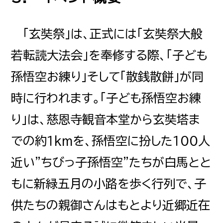
「玄奘祭」は、正式には「玄奘祭大般
若転読大法会」を奉修する際、「子ども
孫悟空お練り」そして「散銭散餅」が同
時に行われます。「子ども孫悟空お練
り」は、慈恩寺観音本堂から玄奘塔ま
での約１kmを、孫悟空に扮した１００人
近い"ちびっ子孫悟空"たちが白馬とと
もに新緑五月の小路を歩く行列で、子
供たちの親御さんはもとより近郷近在