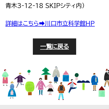
FOR BUSINESS
法人
青木3-12-18 SKIPシティ内）
詳細はこちら➡川口市立科学館HP
RECRUIT
一覧に戻る
採用サイト