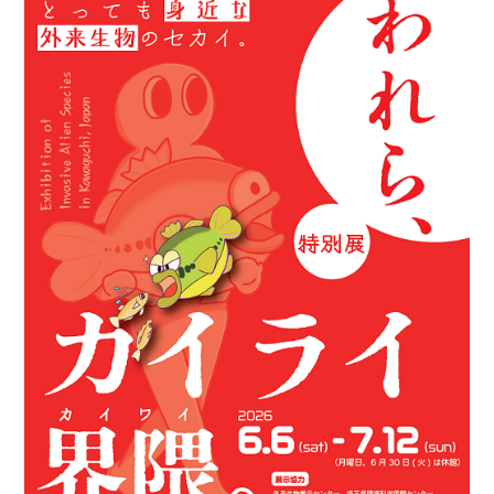
鳩ヶ谷
はとがや
南鳩ヶ谷
みなみはとがや
川口元郷
かわぐちもとごう
赤羽岩淵