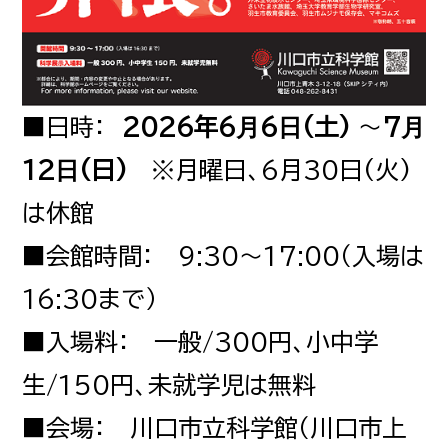
あかばねいわぶち
乗車券・PASMO
■日時：
2026年6⽉6⽇(土)
～
7⽉
よくあるご質問
12⽇(日)
※月曜日、6月30日(火)
お忘れ物について
は休館
電車運行情報
■会館時間： 9:30〜17:00（入場は
遅延証明書
16:30まで）
NEWS
お知らせ
■入場料： 一般/300円、小中学
生/150円、未就学児は無料
CORPORATE INFO
■会場： 川口市立科学館（川口市上