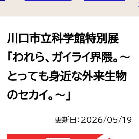
浦和美園
うらわみその
川口市立科学館特別展
東川口
「われら、ガイライ界隈。～
ひがしかわぐち
とっても身近な外来生物
戸塚安行
のセカイ。～」
とづかあんぎょう
更新日：
2026/05/19
新井宿
あらいじゅく