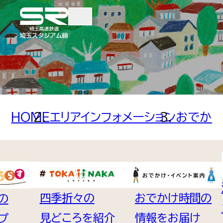
TOP
TRAINS AND TICKE
HOME
エリアインフォメーション
おでかけ
電車・きっぷ
時刻表検索
四季折々の
おでかけ時間の
の
各駅案内
見どころを紹介
情報をお届け
プ